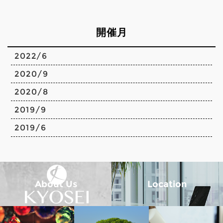
開催月
2022/6
2020/9
2020/8
2019/9
2019/6
About Us
Location